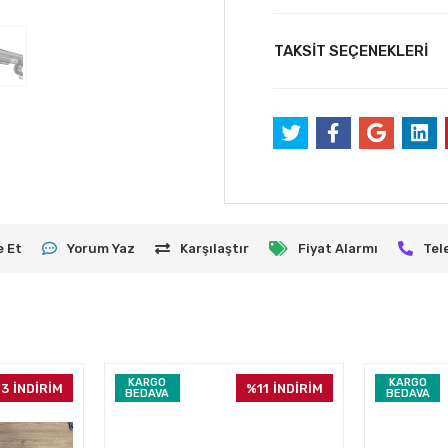
TAKSİT SEÇENEKLERİ
e Et
Yorum Yaz
Karşılaştır
Fiyat Alarmı
Tel
KARGO
KARGO
13
İNDİRİM
%11
İNDİRİM
BEDAVA
BEDAVA