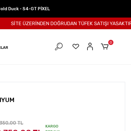
Gold Duck - S4-GT PİXEL
SİTE ÜZERİNDEN DOĞRUDAN TÜFEK SATIŞI YASAKTIR SAT
0
RLAR
ANYUM
.350,00 TL
KARGO