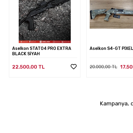
Aselkon STATO4 PRO EXTRA
Aselkon S4-GT PİXE
BLACK SİYAH
22.500,00 TL
17.5
20.000,00 TL
Kampanya, du