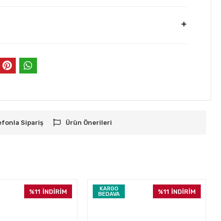
efonla Sipariş
Ürün Önerileri
KARGO
%11
İNDİRİM
%11
İNDİRİM
BEDAVA