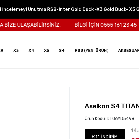
ni İncelemeyi Unutma RS8-İnter Gold Duck -X3 Gold Duck- X5 
E ULAŞABİLİRSİNİZ.
BİLGİ İÇİN 0555 161 23 45
ER
X3
X4
X5
S4
RS8 (YENİ ÜRÜN)
AKSESUA
Aselkon S4 TIT
Ürün Kodu:
DT06YD54V8
14
%11
İNDİRİM