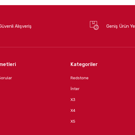
Güvenli Alışveriş
Geniş Ürün Ye
metleri
Kategoriler
Sorular
Redstone
İnter
X3
X4
X5