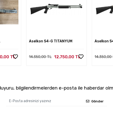
L
Aselkon S4-G TITANYUM
Aselkon S
00,00 TL
12.750,00 TL
14.350,00 TL
14.350,00
yuru, bilgilendirmelerden e-posta ile haberdar olm
Gönder