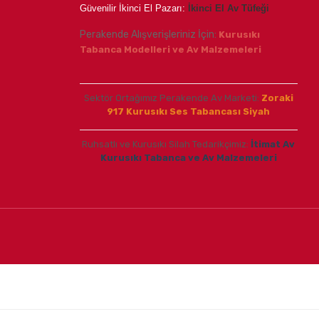
Güvenilir İkinci El Pazarı:
İkinci El Av Tüfeği
Perakende Alışverişleriniz İçin:
Kurusıkı
Tabanca Modelleri ve Av Malzemeleri
Sektör Ortağımız Perakende Av Marketi:
Zoraki
917 Kurusıkı Ses Tabancası Siyah
Ruhsatlı ve Kurusıkı Silah Tedarikçimiz:
İtimat Av
Kurusıkı Tabanca ve Av Malzemeleri