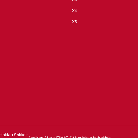
X4
X5
Hakları Saklıdır
Aselkon Store İTİMAT AV bayisinin İştirakidir.