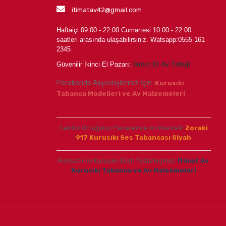
itimatav42@gmail.com
Haftaiçi 09:00 - 22:00 Cumartesi 10:00 - 22:00
saatleri arasında ulaşabilirsiniz.
Watsapp:0555 161
2345
Güvenilir İkinci El Pazarı:
İkinci El Av Tüfeği
Perakende Alışverişleriniz İçin:
Kurusıkı
Tabanca Modelleri ve Av Malzemeleri
Sektör Ortağımız Perakende Av Marketi:
Zoraki
917 Kurusıkı Ses Tabancası Siyah
Ruhsatlı ve Kurusıkı Silah Tedarikçimiz:
İtimat Av
Kurusıkı Tabanca ve Av Malzemeleri