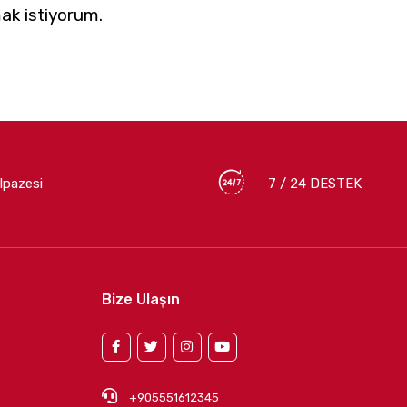
ak istiyorum.
lpazesi
7 / 24 DESTEK
Bize Ulaşın
+905551612345