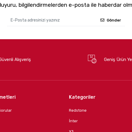
yuru, bilgilendirmelerden e-posta ile haberdar olm
Gönder
Güvenli Alışveriş
Geniş Ürün Ye
metleri
Kategoriler
Sorular
Redstone
İnter
X3