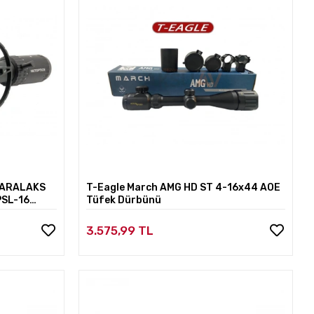
 PARALAKS
T-Eagle March AMG HD ST 4-16x44 AOE
SL-16
Tüfek Dürbünü
3.575,99 TL