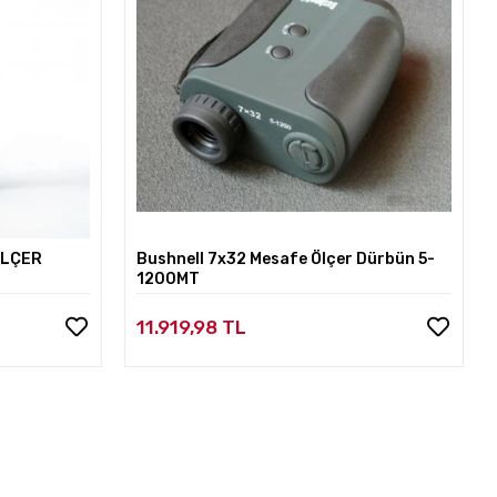
ÖLÇER
Bushnell 7x32 Mesafe Ölçer Dürbün 5-
1200MT
11.919,98 TL