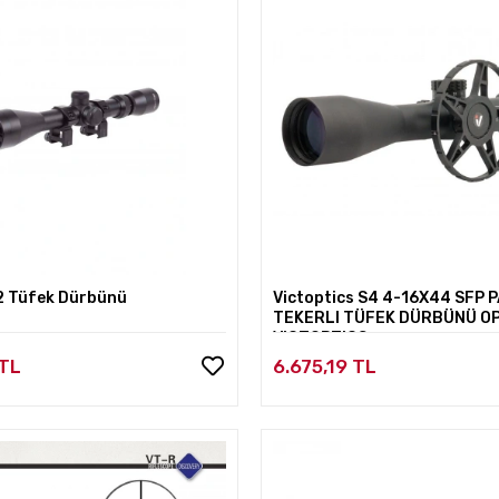
2 Tüfek Dürbünü
Victoptics S4 4-16X44 SFP
TEKERLI TÜFEK DÜRBÜNÜ OP
VICTOPTICS
 TL
6.675,19 TL