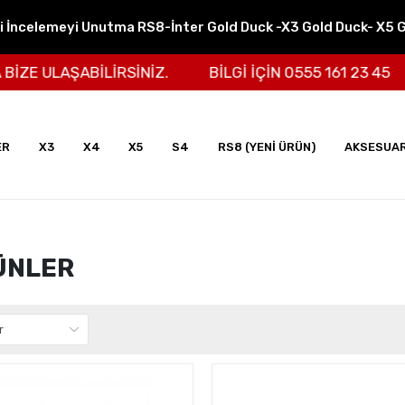
ni İncelemeyi Unutma RS8-İnter Gold Duck -X3 Gold Duck- X5 
 ULAŞABİLİRSİNİZ.
BİLGİ İÇİN 0555 161 23 45
ER
X3
X4
X5
S4
RS8 (YENİ ÜRÜN)
AKSESUA
ÜNLER