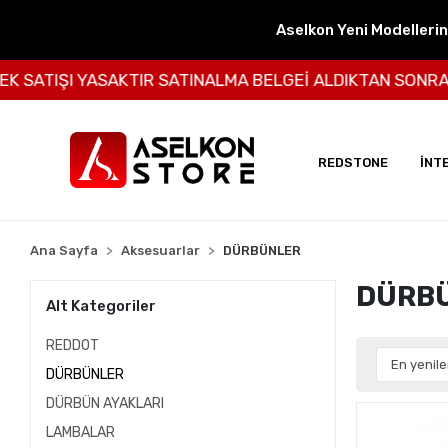
Aselkon Yeni Modelleri
TIŞI YASAKTIR SATINALMA BELGEİ ALDIKTAN SONRA BİZE
REDSTONE
İNT
Ana Sayfa
Aksesuarlar
DÜRBÜNLER
DÜRB
Alt Kategoriler
REDDOT
DÜRBÜNLER
DÜRBÜN AYAKLARI
LAMBALAR