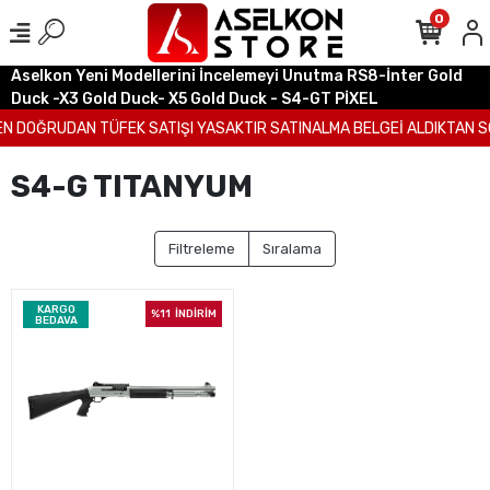
0
Aselkon Yeni Modellerini İncelemeyi Unutma RS8-İnter Gold
Duck -X3 Gold Duck- X5 Gold Duck - S4-GT PİXEL
N DOĞRUDAN TÜFEK SATIŞI YASAKTIR SATINALMA BELGEİ ALDIKTAN SO
S4-G TITANYUM
Filtreleme
Sıralama
KARGO
%11
İNDİRİM
BEDAVA