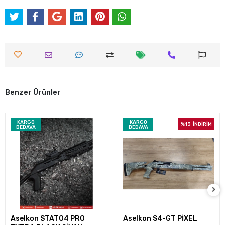
Benzer Ürünler
KARGO
KARGO
%13
İNDİRİM
BEDAVA
BEDAVA
Aselkon STATO4 PRO
Aselkon S4-GT PİXEL