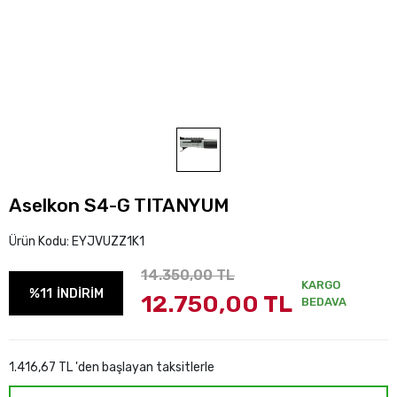
Aselkon S4-G TITANYUM
Ürün Kodu:
EYJVUZZ1K1
14.350,00 TL
KARGO
%11
İNDİRİM
12.750,00 TL
BEDAVA
1.416,67 TL 'den başlayan taksitlerle