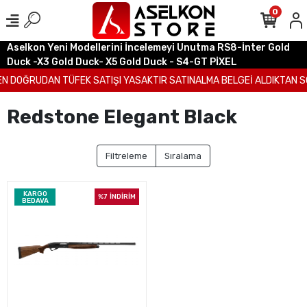
0
Aselkon Yeni Modellerini İncelemeyi Unutma RS8-İnter Gold
Duck -X3 Gold Duck- X5 Gold Duck - S4-GT PİXEL
N DOĞRUDAN TÜFEK SATIŞI YASAKTIR SATINALMA BELGEİ ALDIKTAN SO
Redstone Elegant Black
Filtreleme
Sıralama
KARGO
%7
İNDİRİM
BEDAVA