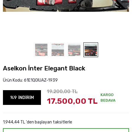
Aselkon İnter Elegant Black
Ürün Kodu:
61E1Q0IUAZ-1939
19.200,00 TL
KARGO
%9
İNDİRİM
17.500,00 TL
BEDAVA
1.944,44 TL 'den başlayan taksitlerle