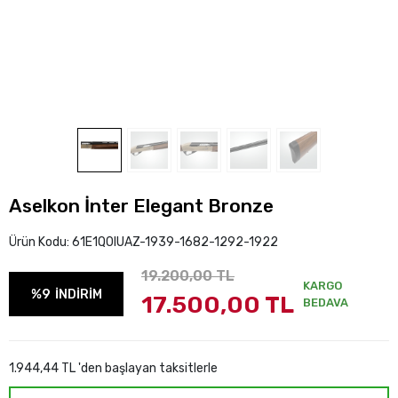
Aselkon İnter Elegant Bronze
Ürün Kodu:
61E1Q0IUAZ-1939-1682-1292-1922
19.200,00 TL
KARGO
%9
İNDİRİM
17.500,00 TL
BEDAVA
1.944,44 TL 'den başlayan taksitlerle