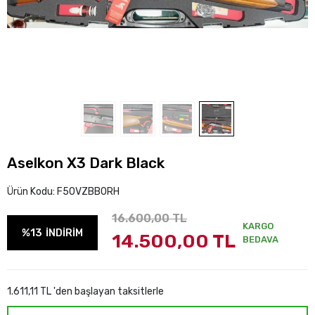
Aselkon X3 Dark Black
Ürün Kodu:
F50VZBB0RH
16.600,00 TL
KARGO
%13
İNDİRİM
14.500,00 TL
BEDAVA
1.611,11 TL 'den başlayan taksitlerle