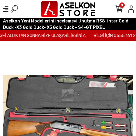
0
Aselkon Yeni Modellerini İncelemeyi Unutma RS8-İnter Gold
Duck -X3 Gold Duck- X5 Gold Duck - S4-GT PİXEL
İ ALDIKTAN SONRA BİZE ULAŞABİLİRSİNİZ.
BİLGİ İÇİN 0555 161 2